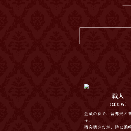
戦人
（ばとら）
金蔵の孫で、留弗夫と
子。
猪突猛進だが、時に柔