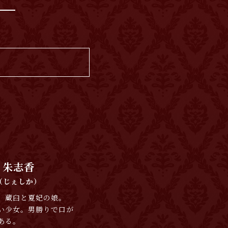
朱志香
（じぇしか）
、蔵臼と夏妃の娘。
い少女。男勝りで口が
ある。