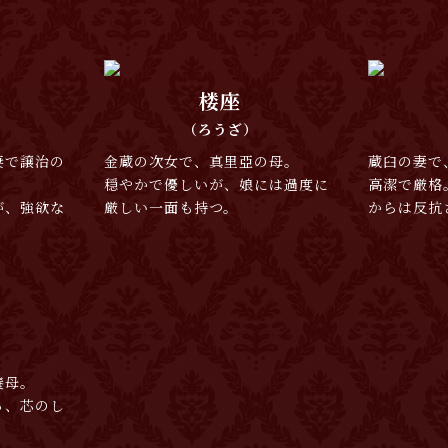
楼座
（ろうざ）
妻で譲治の
金蔵の次女で、真里亞の母。
蔵臼の妻で
穏やかで優しいが、娘には過度に
高潔で厳格
が、強欲な
厳しい一面も持つ。
からは反抗
養母。
る、芯のし