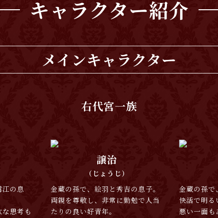
キャラクター紹介
メインキャラクター
右代宮一族
譲治
（じょうじ）
霧江の息
金蔵の孫で、絵羽と秀吉の息子。
金蔵の孫で
両親を尊敬し、非常に勤勉で人当
快活で明る
軟な思考も
たりの良い好青年。
悪い一面も