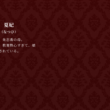
夏妃
（なつひ）
、朱志香の母。
。教育熱心すぎて、娘
されている。