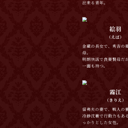
出来る青年。
絵羽
（えば）
金蔵の長女で、秀吉の
母。
明朗快活で良妻賢母だ
一面も持つ。
霧江
（きりえ）
留弗夫の妻で、戦人の
冷静沈着で行動力もあ
っかりとした女性。