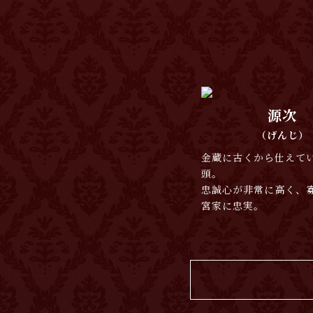
源次
（げんじ）
金蔵に古くから仕えて
頭。
忠誠心が非常に高く、
宮家に忠実。