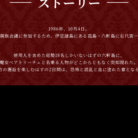
ストーリー
1986年、10月4日。
親族会議に参加するため、伊豆諸島にある孤島・六軒島に右代宮
使用人を含めた総勢18名しかいないはずの六軒島に、
魔女ベアトリーチェと名乗る人物がどこからともなく突如現れた
方の邂逅を楽しむはずの2日間は、恐怖と混乱と血に塗れた宴となる―