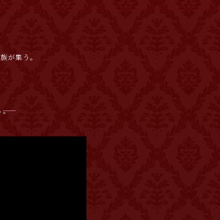
一族が集う。
。
―。