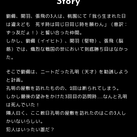
Story
劉備、関羽、張飛の3人は、桃園にて「我ら生まれた日
は違えども 死す時は同じ日同じ時を願わん」（意訳：
ずっ友だょ！）と誓い合った仲間。
しかし、劉備（イイヒト）、関羽（堅物）、張飛（脳
筋）では、熾烈な戦国の世において到底勝ち目はなかっ
た。
そこで劉備は、ニートだった孔明（天才）を勧誘しよう
と計画。
孔明の屋敷を訪れたものの、2回は断られてしまう。
しかし最後の望みをかけた3回目の訪問時……なんと孔明
は死んでいた！
隣人曰く、ここ数日孔明の屋敷を訪れたのはこの3人し
かいないらしい。
犯人はいったい誰だ？