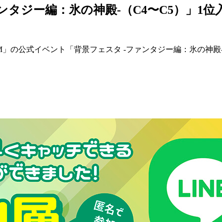
ァンタジー編：氷の神殿-（C4〜C5）」1位
M」の公式イベント「背景フェスタ -ファンタジー編：氷の神殿-