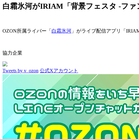
白霜氷河がIRIAM「背景フェスタ -フ
OZON所属ライバー「
白霜氷河
」がライブ配信アプリ「IRIA
協力企業
Tweets by v_ozon
公式Xアカウント