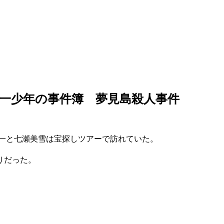
一少年の事件簿 夢見島殺人事件
 一と七瀬美雪は宝探しツアーで訪れていた。
りだった。