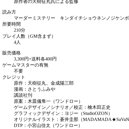
原作者の天樹征丸氏による監修
読み方
マーダーミステリー キンダイチショウネンノジケンボ
所要時間
210分
プレイ人数（GM含まず）
4人
販売価格
3,300円+送料各400円
ゲームマスターの有無
不要
クレジット
原作：天樹征丸、金成陽三郎
漫画：さとうふみや
講談社刊
原案：木皿儀隼一（ワンドロー）
ゲームデザイン／シナリオ／校正：檜木田正史
グラフィックデザイン：ヨジー（StudioOZON）
オリジナルイラスト：蒼井圭那（MADAMADA★SaVa
DTP：小宮山佳太（ワンドロー）