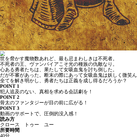
世を脅かす魔物数あれど、最も忌まわしきは不死者。
不死者の王、ヴァンパイアこそ光の種族の仇敵なり。
心ある勇者たちは、果たして女吸血鬼を討ち倒した。
だが不審があった。断末の際にあって女吸血鬼は妖しく微笑ん
全てを解き明かし、勇者たちは正義を成し得るだろうか？
POINT 1
犯人追及のない、真相を求める会話劇を！
POINT 2
骨太のファンタジーが目の前に広がる！
POINT 3
動画のサポートで、圧倒的没入感！
読み方
クロース トゥー ユー
所要時間
40分