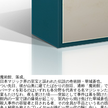
魔術館、落成。
日本マジック界の至宝と謳われた伝説の奇術師・華城蒼也。
つい先日、彼が山奥に建てたばかりの別荘、通称「魔術館」で
パーティを彩るのはいずれも各分野を代表する名マジシャンた
宴もたけなわ、夜も更けた頃――突如として事件は幕を開けた
館内の一室で謎の爆発が起こり、室内から焼け焦げた華城蒼也
殺人事件の容疑者と目される者、その全員が手品という名の惑
各々秘密を抱えたプレイヤーが挑む一世一代の騙し合い、果た