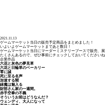
2021.11.13
ゲームマーケット当日の販売予定商品をまとめました！
いよいよゲームマーケットまであと数日！
ゲームマーケット当日にマーダーミステリーブースで販売、展
たくさんあるので、ぜひ事前にチェックしておいてくださいね
企業作品
六花と灰色の夢見草
六花と日輪草のベーカリー
零に誠
死に至る名声
加速する闇
緑魔は魅入る
財部さん家の一週間。
赤手空拳の不義
そういうお前はどうなんだ？
ウェンディ、大人になって