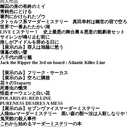
同人作品
幽囚の身の有終のミイ
青鈍色にとける
審判にかけられたゾウ
クトゥルフ系マーダーミステリー 真田幸村は幽世の宿で空ろ
世界で一番あたたかい湖
LIVEミステリー！ 史上最悪の舞台裏＆悪意の観劇者セット
サイレンが鳴り止む前に
推しがアイドルを辞める日に
【展示のみ】罪人は旭蔭に愁う
薄暮の咲い聲
八千代の揺り籠
Jack the Ripper the 3rd on board : Atlantic Killer Line
【展示のみ】フリーク・サーカス
【展示のみ】空ろに隣接
花々のTeaparty
死番虫の慟哭
怪盗オーウェンと白い花
POLARIS-01: RED LINE
PURENESS DESIRES A MESS
【展示のみ】セブンヴァイスマーダーミステリー
人狼likeマーダーミステリー 黒い森の獣〜汝は人殺しなりや？〜P
鬼哭館の殺人事件
これから始めるマーダーミステリーの本