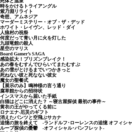
死体と温泉
時をかけるトライアングル
紫乃淵リライト
奇想、アムネジア
マーダーミステリー・オブ・ザ・デッド
ホワイト・レイヴン、レッド・ダイ
人狼村の祝祭
何度だって青い月に火を灯した
九頭竜館の殺人
星空のマリス
Board Gamer’s SAGA
感染拡大！プリズンブレイク！
あの春をむすんでひらいてまたむすぶ
あの雪がとけるまでいつかきっと
死ねない彼と死なない彼女
魔女の聖餐式
【展示のみ】鳴神様の言う通り
腐草館からの招待状
インスマスから届いた手紙
白猫はどこに消えた？ ～寝古屋探偵 最初の事件～
黄衣の王がやってくる前に
ロナエナ-厄災のギフト
消えたパンツと空飛ぶサカナ
追憶の旅を終えて -ランドルフ･ローレンスの追憶 オフィシャ
ループ探偵の憂鬱 -オフィシャル･パンフレット-