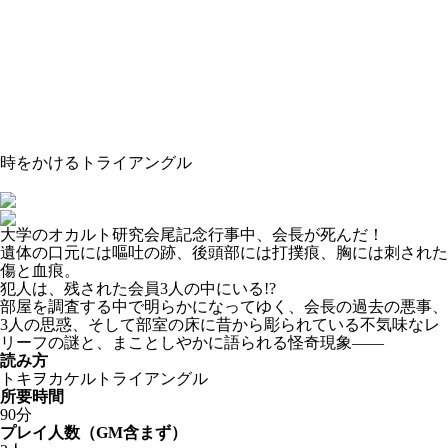
時をかけるトライアングル
大学のオカルト研究会尾記念行事中、会長が死んだ！
遺体の口元には嘔吐の跡、後頭部には打撲痕、胸には刺された
傷と血痕。
犯人は、残された会員3人の中にいる!?
部屋を調査する中で明らかになってゆく、会長の過去の悪事、
3人の思惑、そして部室の床に昔から彫られている不気味なレ
リーフの謎と、まことしやかに語られる怪奇現象――
読み方
トキヲカケルトライアングル
所要時間
90分
プレイ人数（GM含まず）