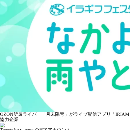
OZON所属ライバー「
月未陽穹
」がライブ配信アプリ「IRIA
協力企業
Tweets by v_ozon
公式Xアカウント