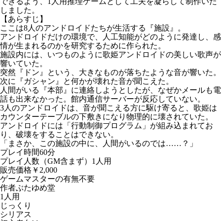
できるよう、1人用推理ゲームとして工夫を凝らして制作いた
しました。
【あらすじ】
ここは8人のアンドロイドたちが生活する『施設』。
アンドロイドだけの環境で、人工知能がどのように発達し、感
情が生まれるのかを研究するために作られた。
施設内には、いつものように歌姫アンドロイドの美しい歌声が
響いていた。
突然『ドン』という、大きなものが落ちたような音が響いた。
次に『ガシャン』と何かが壊れた音が聞こえた。
人間がいる『本部』に連絡しようとしたが、なぜかメールも電
話も出来なかった。館内通信サーバーが反応していない。
3人のアンドロイドは、音が聞こえる方に駆け寄ると、歌姫は
カウンターテーブルの下敷きになり物理的に壊されていた。
アンドロイドには「行動制御プログラム」が組み込まれてお
り、破壊をすることはできない。
「まさか、この施設の中に、人間がいるのでは……？」
プレイ時間
60分
プレイ人数（GM含まず）
1人用
販売価格
￥2,000
ゲームマスターの有無
不要
作者
ぶたゆめ堂
1人用
じっくり
シリアス