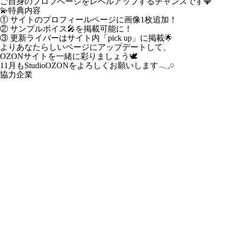
ご自身のプロフページをレベルアップ‎するチャンスです💎
💫特典内容
① サイトのプロフィールページに画像1枚追加！
② サンプルボイス🎤を掲載可能に！
③ 更新ライバーはサイト内「pick up」に掲載🌟
よりあなたらしいページにアップデートして、
OZONサイトを一緒に彩りましょう🕊️
11月もStudioOZONをよろしくお願いします𓂃𓈒𓏸
協力企業