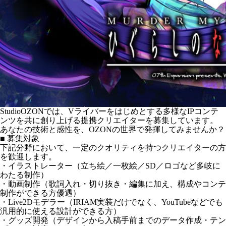
StudioOZONでは、Vライバーをはじめとする多様なIPコンテ
ンツを共に創り上げる提携クリエイターを募集しています。
あなたの技術と感性を、OZONの世界で発揮してみませんか？
■ 募集対象
下記分野において、一定のクオリティを持つクリエイターの方
を歓迎します。
・イラストレーター（立ち絵／一枚絵／SD／ロゴなど多岐に
わたる制作）
・動画制作（歌詞入れ・切り抜き・編集に加え、構成やコンテ
制作ができる方優遇）
・Live2Dモデラー（IRIAM実装だけでなく、YouTubeなどでも
汎用的に使える設計ができる方）
・グッズ開発（デザインから入稿手前までのデータ作成・テン