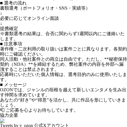
■ 選考の流れ
書類選考（ポートフォリオ・SNS・実績等）
↓
必要に応じてオンライン面談
↓
提携確定
※書類選考の結果は、合否に関わらず1週間以内にご連絡いた
します。
■ 注意事項
著作権・二次利用の取り扱いは案件ごとに異なります。各契約
時にご確認ください。
同人活動・他社案件との両立は自由です。ただし、**秘密保持
契約（NDA）**を締結するため、弊社案件の内容を外部へ漏
洩することは禁止されます。
応募時にいただいた個人情報は、選考目的のみに使用いたしま
す。
■ メッセージ
OZONでは、ジャンルの垣根を越えて新しいエンタメを生み出
す仲間を求めています。
あなたの“好き”や“得意”を活かし、共に作品を形にしていきま
しょう。
📮 ご応募を心よりお待ちしています。
協力企業
Tweets by v_ozon
公式Xアカウント