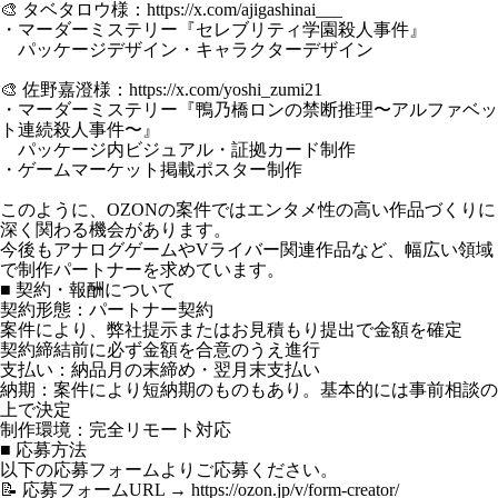
🎨 タベタロウ様：
https://x.com/ajigashinai___
・マーダーミステリー『セレブリティ学園殺人事件』
パッケージデザイン・キャラクターデザイン
🎨 佐野嘉澄様：
https://x.com/yoshi_zumi21
・マーダーミステリー『鴨乃橋ロンの禁断推理〜アルファベッ
ト連続殺人事件〜』
パッケージ内ビジュアル・証拠カード制作
・ゲームマーケット掲載ポスター制作
このように、OZONの案件ではエンタメ性の高い作品づくりに
深く関わる機会があります。
今後もアナログゲームやVライバー関連作品など、幅広い領域
で制作パートナーを求めています。
■ 契約・報酬について
契約形態：パートナー契約
案件により、弊社提示またはお見積もり提出で金額を確定
契約締結前に必ず金額を合意のうえ進行
支払い：納品月の末締め・翌月末支払い
納期：案件により短納期のものもあり。基本的には事前相談の
上で決定
制作環境：完全リモート対応
■ 応募方法
以下の応募フォームよりご応募ください。
📝 応募フォームURL →
https://ozon.jp/v/form-creator/