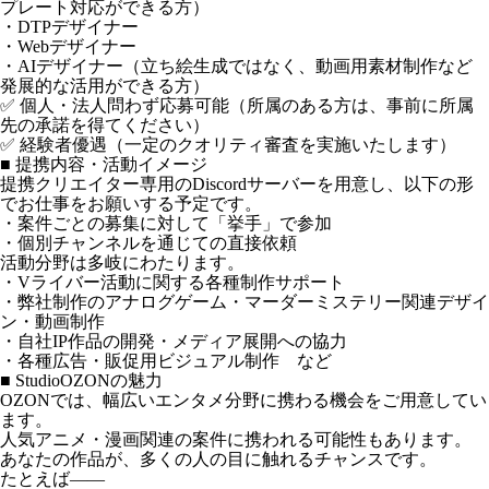
プレート対応ができる方）
・DTPデザイナー
・Webデザイナー
・AIデザイナー（立ち絵生成ではなく、動画用素材制作など
発展的な活用ができる方）
✅ 個人・法人問わず応募可能（所属のある方は、事前に所属
先の承諾を得てください）
✅ 経験者優遇（一定のクオリティ審査を実施いたします）
■ 提携内容・活動イメージ
提携クリエイター専用のDiscordサーバーを用意し、以下の形
でお仕事をお願いする予定です。
・案件ごとの募集に対して「挙手」で参加
・個別チャンネルを通じての直接依頼
活動分野は多岐にわたります。
・Vライバー活動に関する各種制作サポート
・弊社制作のアナログゲーム・マーダーミステリー関連デザイ
ン・動画制作
・自社IP作品の開発・メディア展開への協力
・各種広告・販促用ビジュアル制作 など
■ StudioOZONの魅力
OZONでは、幅広いエンタメ分野に携わる機会をご用意してい
ます。
人気アニメ・漫画関連の案件に携われる可能性もあります。
あなたの作品が、多くの人の目に触れるチャンスです。
たとえば――