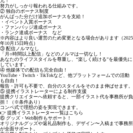
元！
努力がしっかり報われる仕組みです。
② 独自のボーナス制度
がんばった分だけ追加ボーナスを支給！
・イベント入賞ボーナス
・ファンバッジ達成ボーナス
・ランク達成ボーナス など
※内容はより良い運営のため変更となる場合があります（2025
年10月15日時点）
③ 配信ノルマなし
「月○時間以上配信」などのノルマは一切なし！
あなたのライフスタイルを尊重し、“楽しく続ける”を最優先に
しています。
④ 他媒体での配信も完全自由！
YouTube・Twitch・TikTokなど、他プラットフォームでの活動
も自由！
報告・許可も不要で、自分のスタイルをそのまま伸ばせます。
⑤ 提携イラストレーターによる制作支援
提携クリエイターへ依頼すると、一部イラスト代を事務所が負
担！（※条件あり）
コンペ式で理想の姿を実現できます。
👉 提携イラストレーター一覧はこちら
⑥ グッズ・Web制作もサポート！
オリジナルグッズや返礼品制作も、デザイン〜入稿まで事務所
が全面サポート。