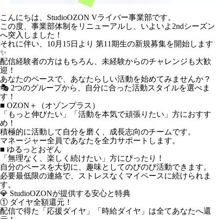
こんにちは、StudioOZON Vライバー事業部です。
この度、事業部体制をリニューアルし、いよいよ2ndシーズン
へ突入しました！
それに伴い、
10月15日より 第11期生の新規募集を開始します
✨
配信経験者の方はもちろん、未経験からのチャレンジも大歓
迎！
あなたのペースで、あなたらしい活動を始めてみませんか？
🎭 2つのグループから、自分に合った活動スタイルを選べま
す！
■ OZON＋（オゾンプラス）
「もっと伸びたい」「活動を本気で頑張りたい」
方におすす
め！
積極的に活動して自分を磨く、成長志向のチームです。
マネージャー全員であなたを全力サポートします。
■ ゆるっとおぞん
「無理なく、楽しく続けたい」
方にぴったり！
自分のペースを大切に、趣味としてのびのび活動できます。
必要最低限の連絡で、ストレスなくマイペースに続けられま
す。
💎 StudioOZONが提供する安心と特典
① ダイヤ全額還元！
配信で得た「応援ダイヤ」「時給ダイヤ」は全てあなたへ還