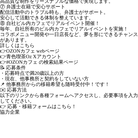
高品質な制作をリーズナブルな価格で実現します。
⑦ 弁護士在籍で安心サポート
配信活動中のトラブル時も、弁護士がサポート。
安心して活動できる体制を整えています。
⑧ 自社ビル内カフェでリアルイベント開催！
毎年、自社所有のビル内カフェでリアルイベントを実施！
コラボメニュー開発や一日店長など、夢を形にできるチャンス
があります。
詳しくはこちら
👉OZONカフェ webページ
👉青色喫茶Oz Xアカウント
👉#OZONカフェ の検索結果ページ
📝 応募条件
・応募時点で満20歳以上の方
・現在、他事務所と契約をしていない方
📌 他事務所からの移籍希望も随時受付中！です！
✉️ 応募方法
以下のリンクから各種フォームへアクセスし、必要事項を入力
してください。
👉 応募・移籍フォームはこちら！
協力企業