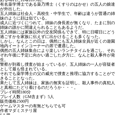
有名薬学博士である薬乃博士（くすりのはかせ）の五人の娘達
が外出した。
五人姉妹は社会人・高校生・中学生で、年齢は違うが普通の姉
妹のように顔は似ている。
成人に近づくにつれて、姉妹の身長差が無くなり、たまに別の
姉妹の誰かに間違えられることもあるようだ。
五人姉妹には家族以外の交友関係もできて、特に日曜日にどう
過ごすかを家族に伝えずに出かけることも多くなった。
しかし、なんとこの日は、偶然にも五人姉妹全員が近くの遊園
地内イートインコーナーの席で遭遇した。
偶然の五人姉妹集合により楽しいランチタイムを過ごし、それ
ぞれ午後に予定に向かい過ごした夕方に、なんと殺人事件が発
生。
警察が到着し捜査が始まっているが、五人姉妹の一人が容疑者
として最も怪まれている。
それでも薬学博士の父の威光で捜査と推理に協力することがで
きることとなった。
果たして五人姉妹は、家族の無実を証明し、殺人事件の真犯人
と真相にたどり着けるのだろうか・・・。
プレイ時間
180分
プレイ人数（GM含まず）
5人
販売価格
2500円
ゲームマスターの有無
どちらでも可
作者
マダミステリ屋