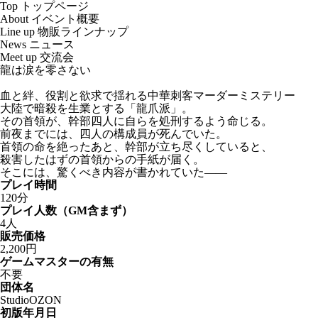
Top
トップページ
About
イベント概要
Line up
物販ラインナップ
News
ニュース
Meet up
交流会
龍は涙を零さない
血と絆、役割と欲求で揺れる中華刺客マーダーミステリー
大陸で暗殺を生業とする「龍爪派」。
その首領が、幹部四人に自らを処刑するよう命じる。
前夜までには、四人の構成員が死んでいた。
首領の命を絶ったあと、幹部が立ち尽くしていると、
殺害したはずの首領からの手紙が届く。
そこには、驚くべき内容が書かれていた——
プレイ時間
120分
プレイ人数（GM含まず）
4人
販売価格
2,200円
ゲームマスターの有無
不要
団体名
StudioOZON
初版年月日