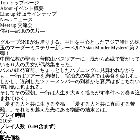
Top
トップページ
About
イベント概要
Line up
物販ラインナップ
News
ニュース
Meet up
交流会
你好―記憶の欠片―
グループSNEがお贈りする、中国を中心としたアジア諸国の珠
玉のマーダーミステリー新レーベル“Asian Murder Mystery”第２
弾！
中国仏教の聖地・普陀山バスツアーに、浅からぬ縁で繋がって
いる６人の男女が偶然集まった。
バスの出発直前、ちょっとしたハプニングに見舞われながら
も、一行はツアーを満喫し、宿泊先の宴席では美食を楽しむ。
しかし、遅刻したツアーメンバーの到着から宴席はぎこちない
雰囲気に包まれる。
そしてその翌朝。一行は人生を大きく揺るがす事件へと巻き込
まれてゆく。
「愛する人と共に生きる幸福」「愛する人と共に直面する苦
難」。それらを越えた先にある物語の結末とは。
プレイ時間
210分
プレイ人数（GM含まず）
6人
販売価格