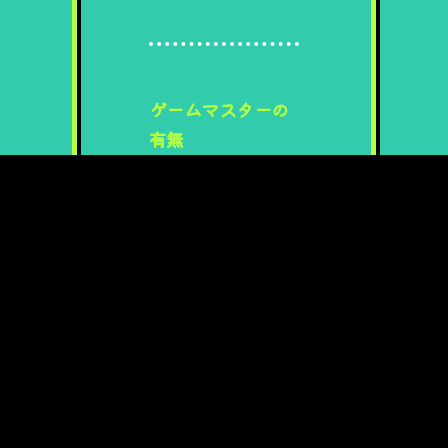
ゲームマスターの
有無
不要
団体名
グループSNE