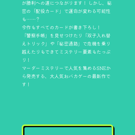
が勝利への道につながります！ しかし、秘
密の「配役カード」で運命が変わる可能性
も……？
今作もすべてのカードが書き下ろし！
「警察手帳」を見せつけたり「双子入れ替
えトリック」や「秘密通路」で危機を乗り
越えたりもできてミステリー要素もたっぷ
り！
マーダーミステリーで人気を集めるSNEか
ら発売する、大人気おバカゲーの最新作で
す！