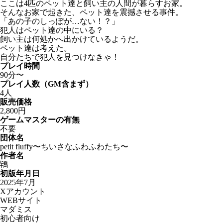
ここは4匹のペット達と飼い主の人間が暮らすお家。
そんなお家で起きた、ペット達を震撼させる事件。
「あの子のしっぽが…ない！？」
犯人はペット達の中にいる？
飼い主は何処かへ出かけているようだ。
ペット達は考えた。
自分たちで犯人を見つけなきゃ！
プレイ時間
90分〜
プレイ人数（GM含まず）
4人
販売価格
2,800円
ゲームマスターの有無
不要
団体名
petit fluffy〜ちいさなふわふわたち〜
作者名
鴇
初版年月日
2025年7月
Xアカウント
WEBサイト
マダミス
初心者向け