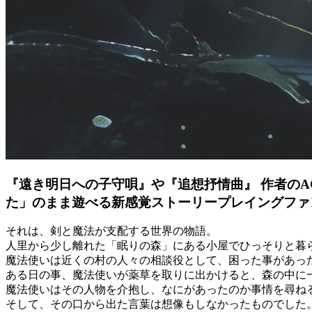
『遠き明日への子守唄』や『追想抒情曲』 作者の
た」のまま遊べる新感覚ストーリープレイングファ
それは、剣と魔法が支配する世界の物語。
人里から少し離れた「眠りの森」にある小屋でひっそりと暮
魔法使いは近くの村の人々の相談役として、困った事があっ
ある日の事、魔法使いが薬草を取りに出かけると、森の中に
魔法使いはその人物を介抱し、なにがあったのか事情を尋ね
そして、その口から出た言葉は想像もしなかったものでした