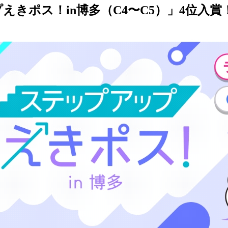
えきポス！in博多（C4〜C5）」4位入賞