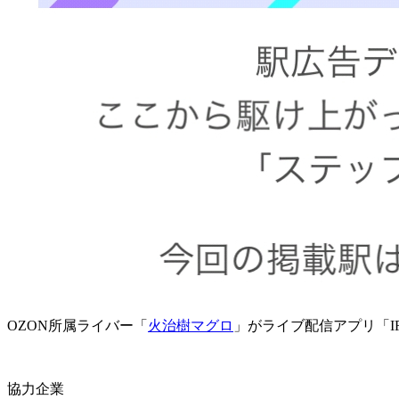
OZON所属ライバー「
火治樹マグロ
」がライブ配信アプリ「I
協力企業