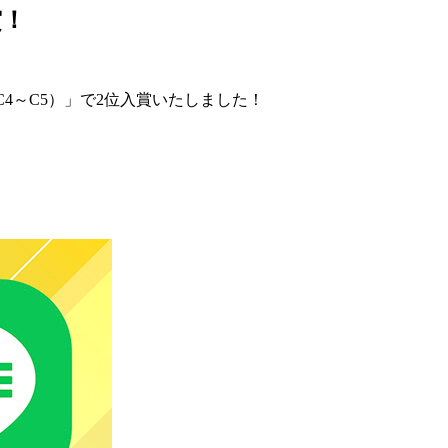
賞！
（C4～C5）」で2位入賞いたしました！