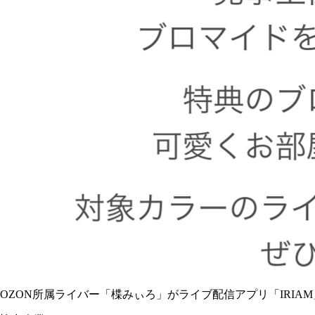
OZON所属ライバー「
楪みぃろ
」がライブ配信アプリ「IRIA