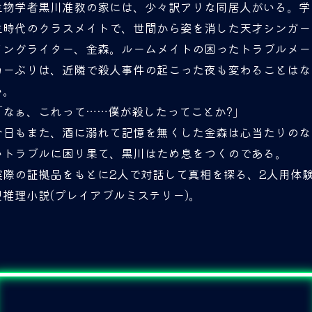
生物学者黒川准教の家には、少々訳アリな同居人がいる。学
生時代のクラスメイトで、世間から姿を消した天才シンガー
ソングライター、金森。ルームメイトの困ったトラブルメー
カーぶりは、近隣で殺人事件の起こった夜も変わることはな
い。
「なぁ、これって……僕が殺したってことか?」
今日もまた、酒に溺れて記憶を無くした金森は心当たりのな
いトラブルに困り果て、黒川はため息をつくのである。
実際の証拠品をもとに2人で対話して真相を探る、2人用体
型推理小説(プレイアブルミステリー)。