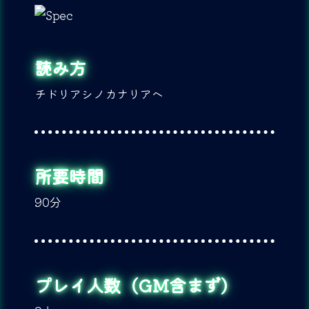
読み方
チドリアシノカナリアヘ
所要時間
90分
プレイ人数（GM含まず）