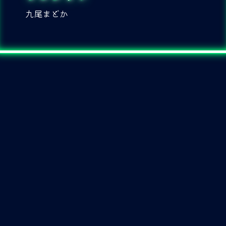
九尾まどか
Web
SNS