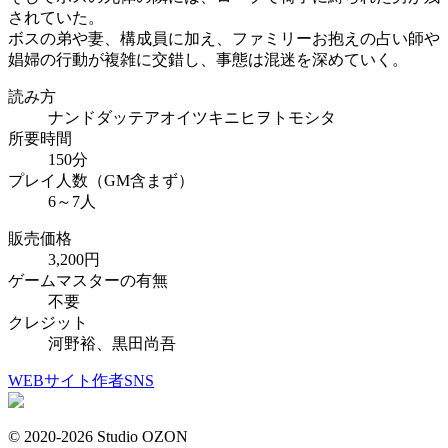
されていた。
ボスの弟や妻、構成員に加え、ファミリーお抱えの占い師や
娼婦の行動が複雑に交錯し、事態は混迷を深めていく。
読み方
ナンドダッテアオイツキニヒヲトモシタ
所要時間
150分
プレイ人数（GM含まず）
6～7人
販売価格
3,200円
ゲームマスターの有無
不要
クレジット
河野裕、黒田尚吾
WEBサイト
作者SNS
© 2020-2026 Studio OZON