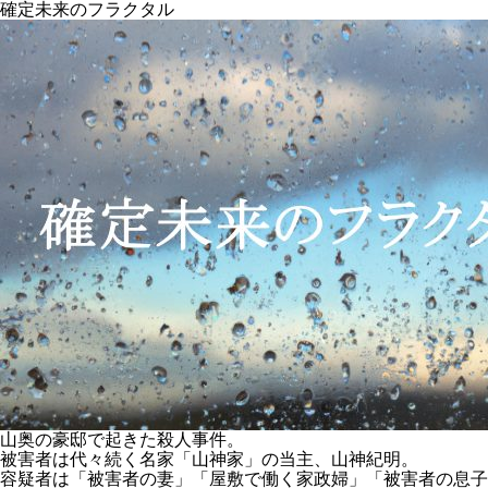
確定未来のフラクタル
山奥の豪邸で起きた殺人事件。
被害者は代々続く名家「山神家」の当主、山神紀明。
容疑者は「被害者の妻」「屋敷で働く家政婦」「被害者の息子