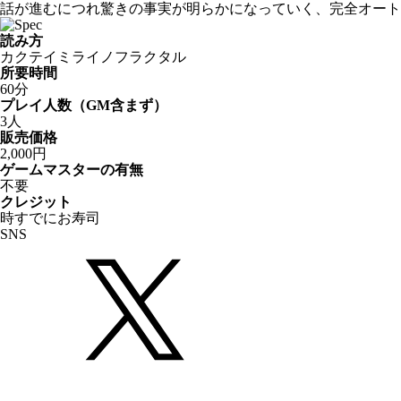
話が進むにつれ驚きの事実が明らかになっていく、完全オート
読み方
カクテイミライノフラクタル
所要時間
60分
プレイ人数（GM含まず）
3人
販売価格
2,000円
ゲームマスターの有無
不要
クレジット
時すでにお寿司
SNS