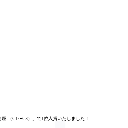
-うお座-（C1〜C3）」で1位入賞いたしました！