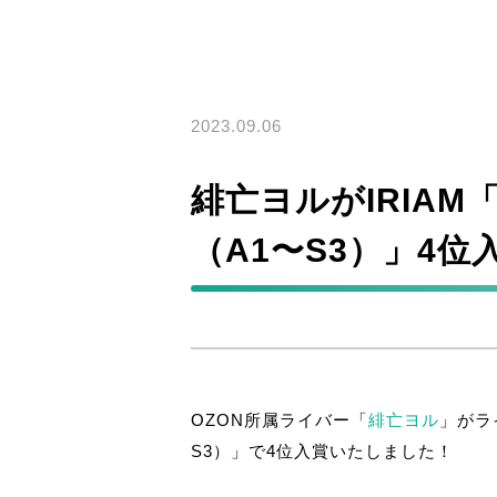
2023.09.06
緋亡ヨルがIRIA
（A1〜S3）」4位
OZON所属ライバー「
緋亡ヨル
」がラ
S3）」で4位入賞いたしました！