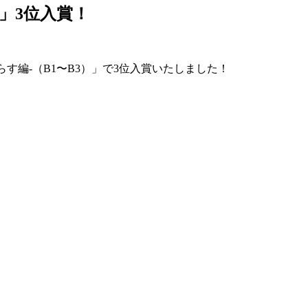
）」3位入賞！
す編-（B1〜B3）」で3位入賞いたしました！