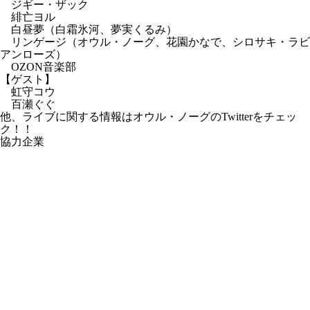
ジギー・ザック
緋亡ヨル
白昼夢（白霜氷河、夢実くるみ）
リンゲージ（オウル・ノーグ、花園かなで、シロサキ・ラビ
アンローズ）
OZON音楽部
【ゲスト】
虹守コウ
百瀬ぐぐ
他、ライブに関する情報は
オウル・ノーグのTwitter
をチェッ
ク！！
協力企業