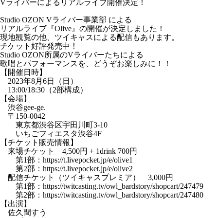
Vライバーによるリアルライブ開催決定！
Studio OZON
Vライバー事業部
による
リアルライブ『Olive』の開催が決定しました！
現地観覧の他、ツイキャスによる配信もあります。
チケット好評発売中！
Studio OZON所属のVライバーたちによる
歌唱とパフォーマンスを、どうぞお楽しみに！！
【開催日時】
2023年8月6日（日）
13:00/18:30（2部構成）
【会場】
渋谷gee-ge.
〒150-0042
東京都渋谷区宇田川町3-10
いちごフィエスタ渋谷4F
【チケット販売情報】
来場チケット 4,500円 + 1drink 700円
第1部：
https://t.livepocket.jp/e/olive1
第2部：
https://t.livepocket.jp/e/olive2
配信チケット（ツイキャスプレミア） 3,000円
第1部：
https://twitcasting.tv/owl_bardstory/shopcart/247479
第2部：
https://twitcasting.tv/owl_bardstory/shopcart/247480
【出演】
佐久間すう