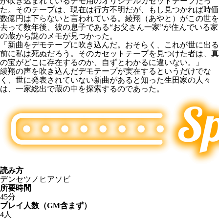
が吹き込まれているデモ用のオリジナルカセットテープだっ
た。そのテープは、現在は行方不明だが、もし見つかれば時価
数億円は下らないと言われている。綾翔（あやと）がこの世を
去って数年後、彼の息子である“お父さん一家”が住んでいる家
の蔵から謎のメモが見つかった。
「新曲をデモテープに吹き込んだ。おそらく、これが世に出る
前に私は死ぬだろう。そのカセットテープを見つけた者は、真
の宝がどこに存在するのか、自ずとわかるに違いない。」
綾翔の声を吹き込んだデモテープが実在するというだけでな
く、世に発表されていない新曲があると知った生田家の人々
は、一家総出で蔵の中を探索するのであった。
読み方
デンセツノヒアソビ
所要時間
45分
プレイ人数（GM含まず）
4人