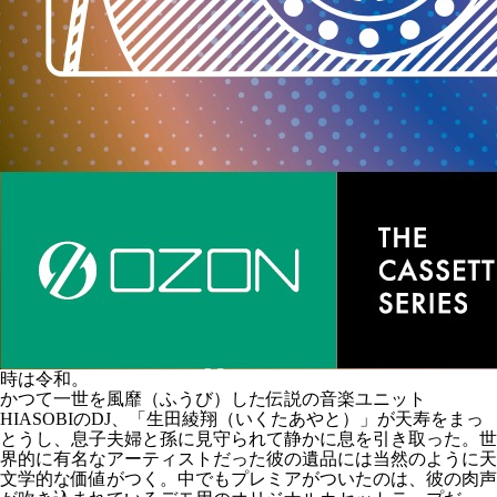
時は令和。
かつて一世を風靡（ふうび）した伝説の音楽ユニット
HIASOBIのDJ、「生田綾翔（いくたあやと）」が天寿をまっ
とうし、息子夫婦と孫に見守られて静かに息を引き取った。世
界的に有名なアーティストだった彼の遺品には当然のように天
文学的な価値がつく。中でもプレミアがついたのは、彼の肉声