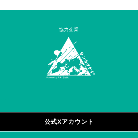
協力企業
_ozon
公式Xアカウント