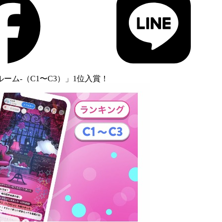
ーム-（C1〜C3）」1位入賞！