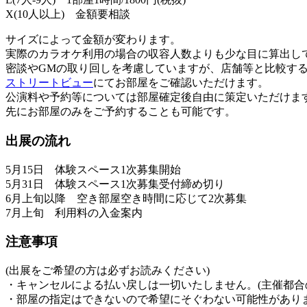
X(10人以上) 金額要相談
サイズによって金額が変わります。
実際のカラオケ利用の場合の収容人数よりも少な目に算出し
密談やGMの取り回しを考慮していますが、店舗等と比較す
ストリートビュー
にてお部屋をご確認いただけます。
公演料や予約等については部屋確定後自由に策定いただけま
先にお部屋のみをご予約することも可能です。
出展の流れ
5月15日 体験スペース1次募集開始
5月31日 体験スペース1次募集受付締め切り
6月上旬以降 空き部屋空き時間に応じて2次募集
7月上旬 利用料の入金案内
注意事項
(出展をご希望の方は必ずお読みください)
・キャンセルによる払い戻しは一切いたしません。(主催都合
・部屋の指定はできないので希望にそぐわない可能性があり